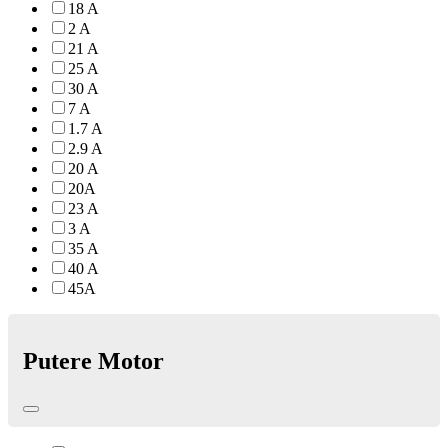
18 A
2 A
21 A
25 A
30 A
7 A
1.7 A
2.9 A
20 A
20A
23 A
3 A
35 A
40 A
45A
Putere Motor