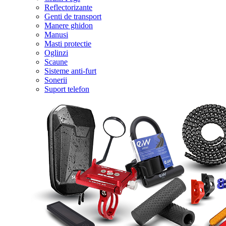
Reflectorizante
Genti de transport
Manere ghidon
Manusi
Masti protectie
Oglinzi
Scaune
Sisteme anti-furt
Sonerii
Suport telefon