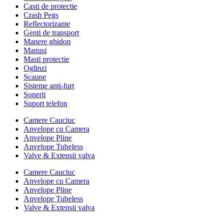
Casti de protectie
Crash Pegs
Reflectorizante
Genti de transport
Manere ghidon
Manusi
Masti protectie
Oglinzi
Scaune
Sisteme anti-furt
Sonerii
Suport telefon
Camere Cauciuc
Anvelope cu Camera
Anvelope Pline
Anvelope Tubeless
Valve & Extensii valva
Camere Cauciuc
Anvelope cu Camera
Anvelope Pline
Anvelope Tubeless
Valve & Extensii valva