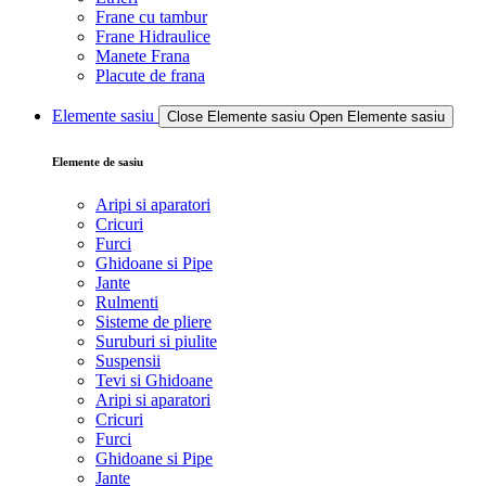
Frane cu tambur
Frane Hidraulice
Manete Frana
Placute de frana
Elemente sasiu
Close Elemente sasiu
Open Elemente sasiu
Elemente de sasiu
Aripi si aparatori
Cricuri
Furci
Ghidoane si Pipe
Jante
Rulmenti
Sisteme de pliere
Suruburi si piulite
Suspensii
Tevi si Ghidoane
Aripi si aparatori
Cricuri
Furci
Ghidoane si Pipe
Jante