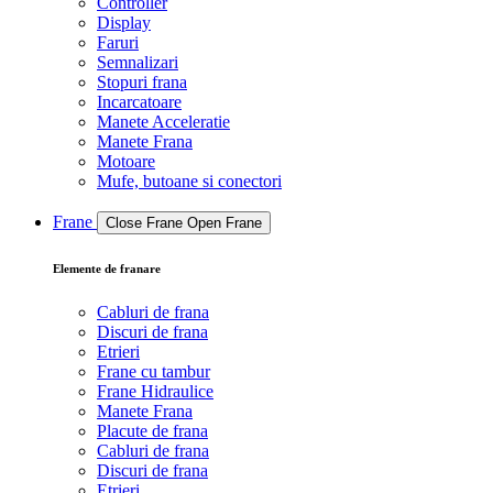
Controller
Display
Faruri
Semnalizari
Stopuri frana
Incarcatoare
Manete Acceleratie
Manete Frana
Motoare
Mufe, butoane si conectori
Frane
Close Frane
Open Frane
Elemente de franare
Cabluri de frana
Discuri de frana
Etrieri
Frane cu tambur
Frane Hidraulice
Manete Frana
Placute de frana
Cabluri de frana
Discuri de frana
Etrieri