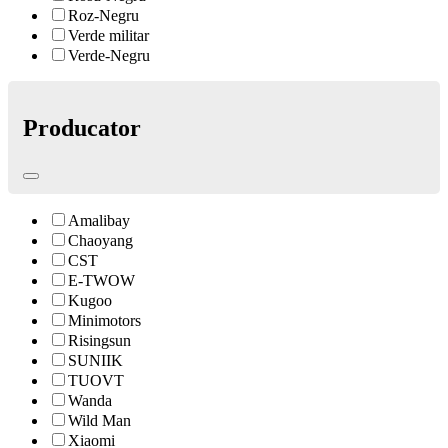
Roz-Negru
Verde militar
Verde-Negru
Producator
Amalibay
Chaoyang
CST
E-TWOW
Kugoo
Minimotors
Risingsun
SUNIIK
TUOVT
Wanda
Wild Man
Xiaomi