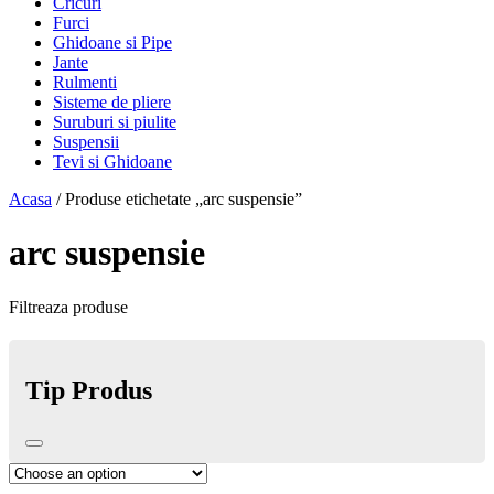
Cricuri
Furci
Ghidoane si Pipe
Jante
Rulmenti
Sisteme de pliere
Suruburi si piulite
Suspensii
Tevi si Ghidoane
Acasa
/ Produse etichetate „arc suspensie”
arc suspensie
Filtreaza produse
Tip Produs