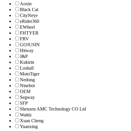
Aoxin
Black Cat
CityNeye
eRider360
EWheel
FHTYER
FRV
GOJUSIN
Hitway
J&P
Kukirin
Loshall
MotoTiger
Nedong
Ninebot
OEM
Segway
SFP
Shenzen AMC Technology CO Ltd
Wattiz
Xuan Cheng
Yuanxing