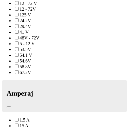
12 - 72 V
12 - 72V
125 V
24.2V
29.4V
41 V
48V - 72V
5 - 12 V
53.5V
54.1 V
54.6V
58.8V
67.2V
Amperaj
1.5 A
15 A