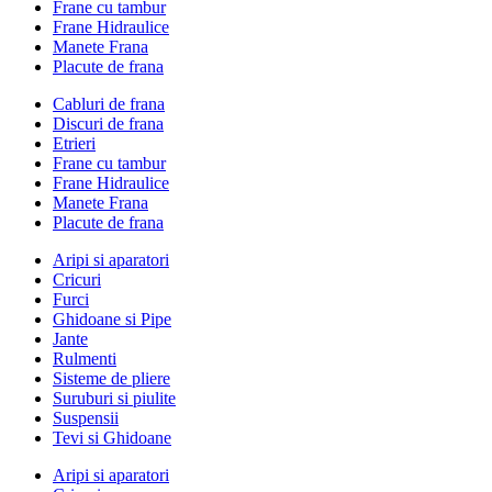
Frane cu tambur
Frane Hidraulice
Manete Frana
Placute de frana
Cabluri de frana
Discuri de frana
Etrieri
Frane cu tambur
Frane Hidraulice
Manete Frana
Placute de frana
Aripi si aparatori
Cricuri
Furci
Ghidoane si Pipe
Jante
Rulmenti
Sisteme de pliere
Suruburi si piulite
Suspensii
Tevi si Ghidoane
Aripi si aparatori