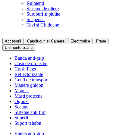
Rulmenti
Sisteme de pliere
Suruburi si piulite
Suspensii
Tevi si Ghidoane
Accesorii
Cauciucuri si Camere
Electronice
Frane
Elemente Sasiu
Banda anti-grip
Casti de protectie
Crash Pegs
Reflectorizante
Genti de transport
Manere ghidon
Manusi
Masti protectie
Oglinzi
Scaune
Sisteme anti-furt
Sonerii
Suport telefon
Banda anti-grip