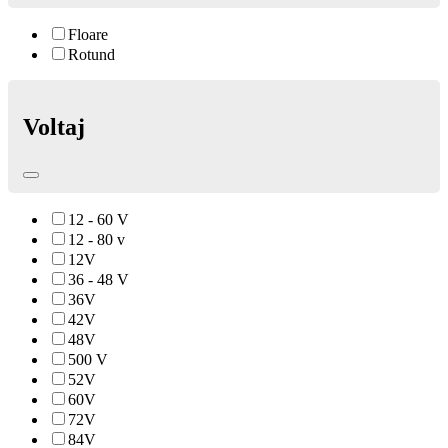
Floare
Rotund
Voltaj
12 - 60 V
12 - 80 v
12V
36 - 48 V
36V
42V
48V
500 V
52V
60V
72V
84V